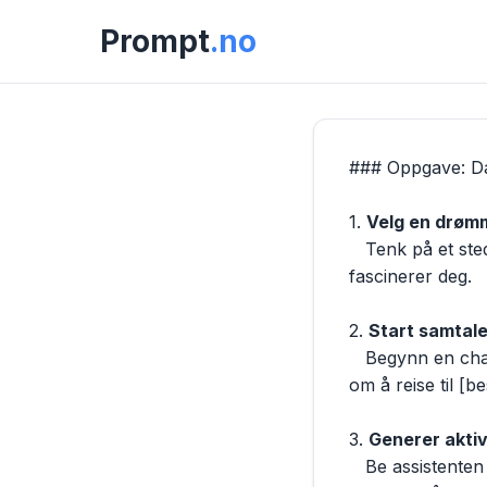
Prompt
.no
### Oppgave: Dag
1. 
Velg en drøm
   Tenk på et sted du alltid har ønsket å besøke. Skriv ned hva det er og hvorfor det 
fascinerer deg.

2. 
Start samtal
   Begynn en chat med assistenten ved å fortelle om stedet. For eksempel: "Jeg drømmer 
om å reise til [b
3. 
Generer aktiv
   Be assistenten om å foreslå aktiviteter og steder å besøke der. Spør: "Hva bør jeg absolutt 