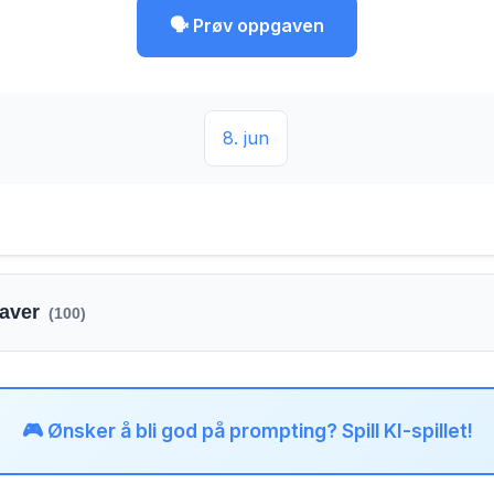
🗣️ Prøv oppgaven
8. jun
gaver
(100)
🎮 Ønsker å bli god på prompting? Spill KI-spillet!