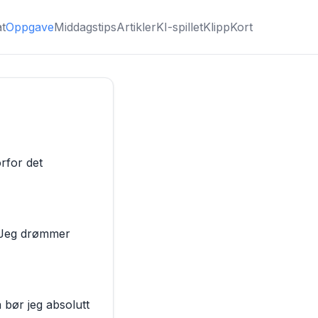
t
Oppgave
Middagstips
Artikler
KI-spillet
KlippKort