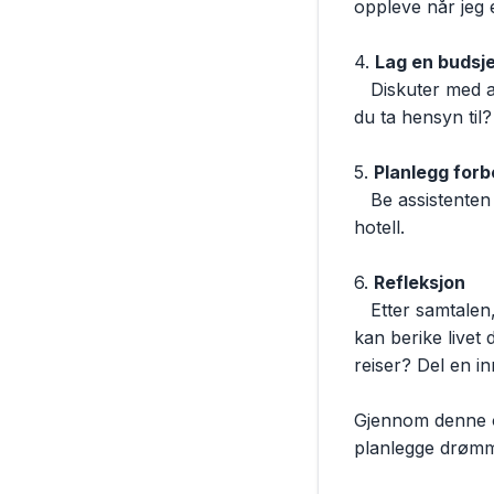
oppleve når jeg e
4. 
Lag en budsje
   Diskuter med assistenten hvordan du kan lage et budsjett for reisen. Hvilke kostnader må 
du ta hensyn til?

5. 
Planlegg forb
   Be assistenten om en liste over forberedelser, som visum, vaksiner eller bestilling av 
hotell.

6. 
Refleksjon
   Etter samtalen, reflekter over hva du har lært om planlegging av reiser og hvordan dette 
kan berike livet 
reiser? Del en in
Gjennom denne o
planlegge drømm