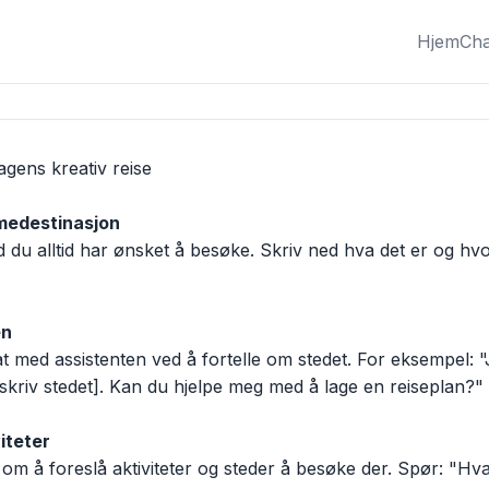
Hjem
Cha
ens kreativ reise

medestinasjon
en
eskriv stedet]. Kan du hjelpe meg med å lage en reiseplan?"

iteter