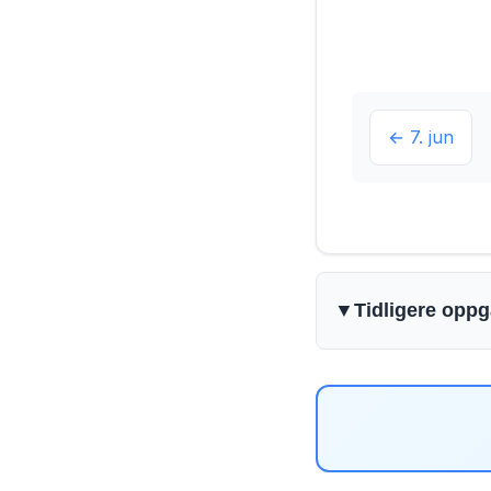
← 7. jun
▼
Tidligere opp