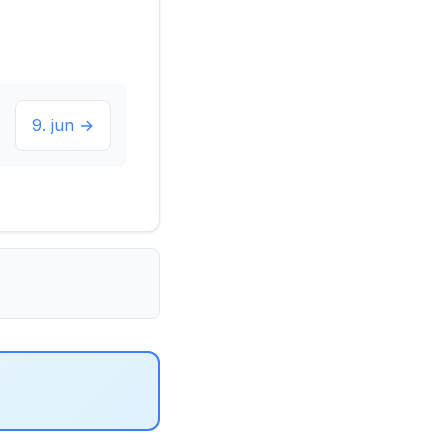
9. jun →