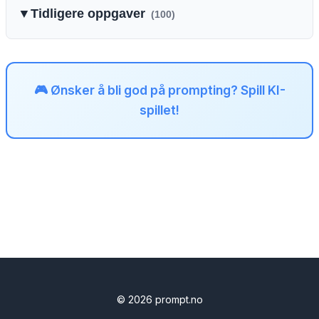
▼
Tidligere oppgaver
(100)
🎮 Ønsker å bli god på prompting? Spill KI-
spillet!
© 2026 prompt.no