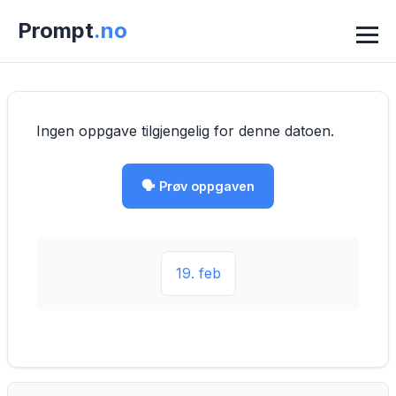
Prompt
.no
Ingen oppgave tilgjengelig for denne datoen.
🗣️ Prøv oppgaven
19. feb