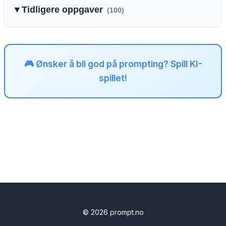
▼
Tidligere oppgaver
(100)
🎮 Ønsker å bli god på prompting? Spill KI-
spillet!
© 2026 prompt.no