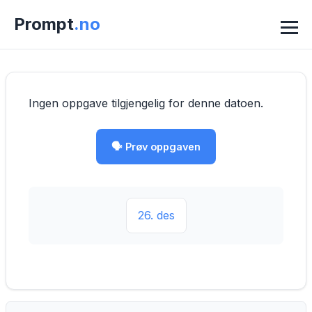
Prompt
.no
Ingen oppgave tilgjengelig for denne datoen.
🗣️ Prøv oppgaven
26. des