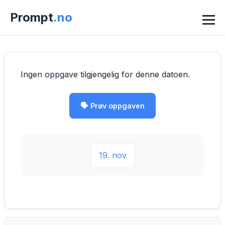
Prompt
.no
Ingen oppgave tilgjengelig for denne datoen.
🗣️ Prøv oppgaven
19. nov