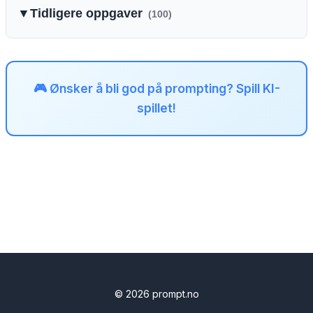
▼
Tidligere oppgaver
(100)
🎮 Ønsker å bli god på prompting? Spill KI-
spillet!
© 2026 prompt.no