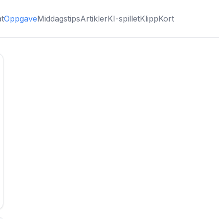
t
Oppgave
Middagstips
Artikler
KI-spillet
KlippKort