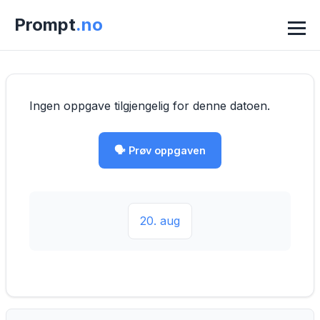
Prompt
.no
Ingen oppgave tilgjengelig for denne datoen.
🗣️ Prøv oppgaven
20. aug