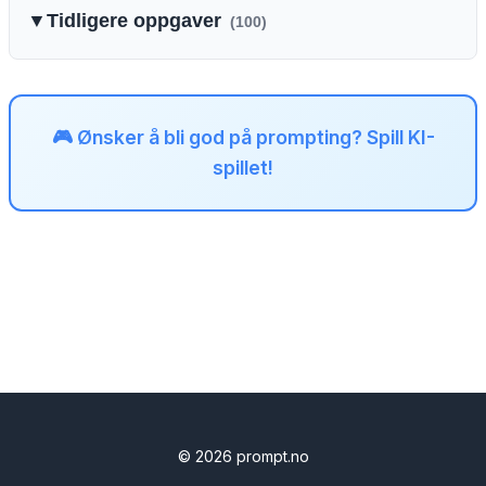
▼
Tidligere oppgaver
(100)
🎮 Ønsker å bli god på prompting? Spill KI-
spillet!
© 2026 prompt.no