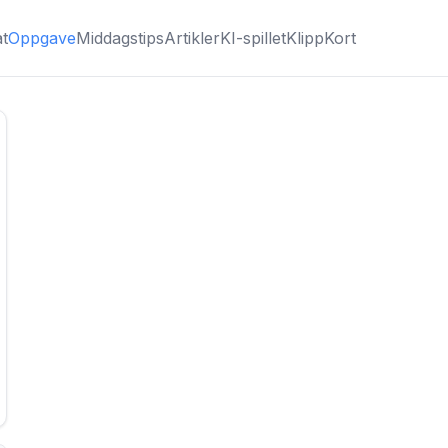
t
Oppgave
Middagstips
Artikler
KI-spillet
KlippKort