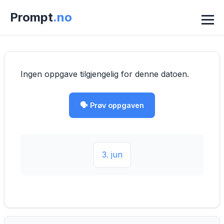
Prompt
.no
Ingen oppgave tilgjengelig for denne datoen.
🗣️ Prøv oppgaven
3. jun