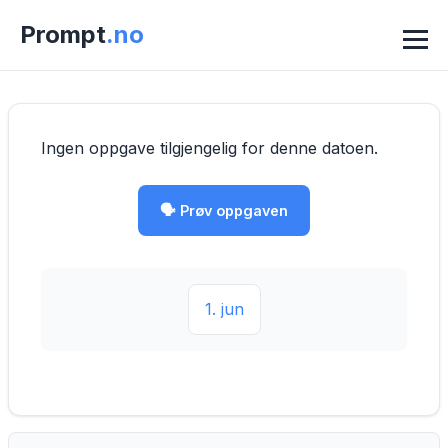
Prompt
.no
Ingen oppgave tilgjengelig for denne datoen.
🗣️ Prøv oppgaven
1. jun