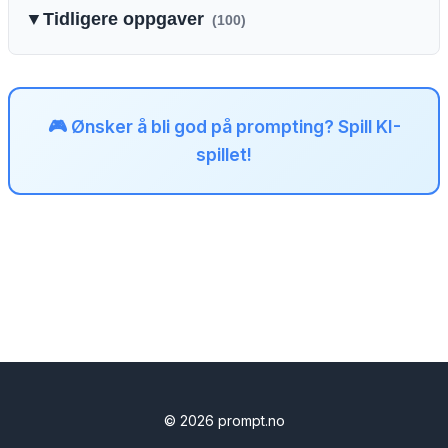
▼
Tidligere oppgaver
(100)
🎮 Ønsker å bli god på prompting? Spill KI-
spillet!
© 2026 prompt.no