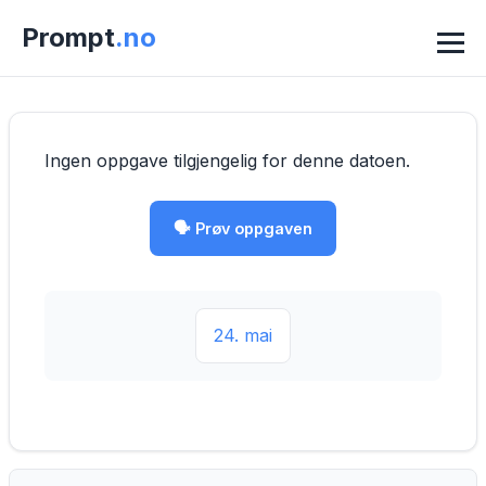
Prompt
.no
Ingen oppgave tilgjengelig for denne datoen.
🗣️ Prøv oppgaven
24. mai